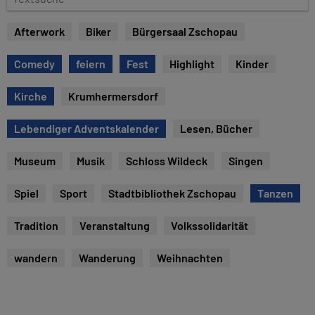
e
e
x
Afterwork
Biker
Bürgersaal Zschopau
t
s
Comedy
feiern
Fest
Highlight
Kinder
u
c
Kirche
Krumhermersdorf
h
e
Lebendiger Adventskalender
Lesen, Bücher
Museum
Musik
Schloss Wildeck
Singen
Spiel
Sport
Stadtbibliothek Zschopau
Tanzen
Tradition
Veranstaltung
Volkssolidarität
wandern
Wanderung
Weihnachten