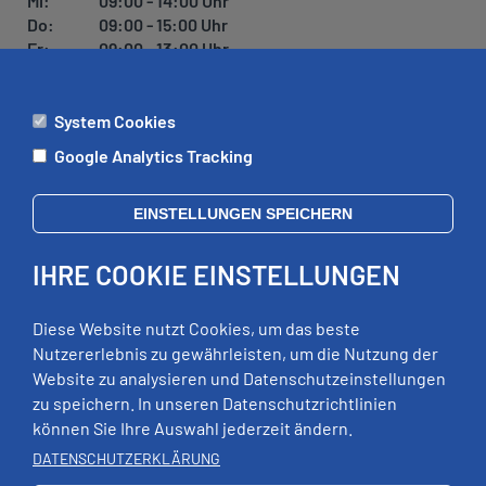
Mi:
09:00 - 14:00 Uhr
Do:
09:00 - 15:00 Uhr
Fr:
09:00 - 13:00 Uhr
System Cookies
ÄMTER
Google Analytics Tracking
Mo:
09:00 - 12:00 Uhr
Di:
09:00 - 12:00 Uhr, 13:00 - 18:00 Uhr
EINSTELLUNGEN SPEICHERN
Mi:
geschlossen
Do:
09:00 - 12:00 Uhr, 13:00 - 15:00 Uhr
IHRE COOKIE EINSTELLUNGEN
Fr:
09:00 - 12:00 Uhr
zusätzliche Termine nach Vereinbarung
Diese Website nutzt Cookies, um das beste
Nutzererlebnis zu gewährleisten, um die Nutzung der
Website zu analysieren und Datenschutzeinstellungen
RECHTLICHES
zu speichern. In unseren Datenschutzrichtlinien
können Sie Ihre Auswahl jederzeit ändern.
Impressum
DATENSCHUTZERKLÄRUNG
Datenschutz
Erklärung zur Barrierefreiheit