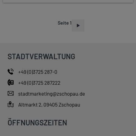
Seite 1
S
E
I
T
STADTVERWALTUNG
E
N
+49 (0)3725 287-0
N
+49 (0)3725 287222
U
M
stadtmarketing@zschopau.de
M
Altmarkt 2, 09405 Zschopau
E
R
ÖFFNUNGSZEITEN
I
E