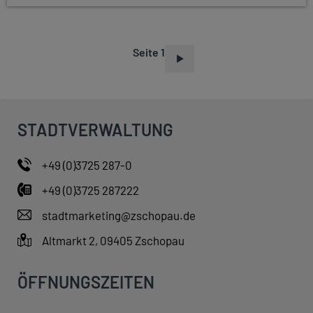
Seite 1
S
E
I
T
STADTVERWALTUNG
E
N
+49 (0)3725 287-0
N
+49 (0)3725 287222
U
M
stadtmarketing@zschopau.de
M
Altmarkt 2, 09405 Zschopau
E
R
ÖFFNUNGSZEITEN
I
E