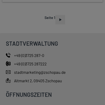
Seite 1
S
E
I
T
STADTVERWALTUNG
E
N
+49 (0)3725 287-0
N
+49 (0)3725 287222
U
M
stadtmarketing@zschopau.de
M
Altmarkt 2, 09405 Zschopau
E
R
ÖFFNUNGSZEITEN
I
E