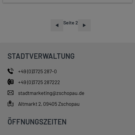
Seite 2
S
E
I
T
STADTVERWALTUNG
E
N
+49 (0)3725 287-0
N
+49 (0)3725 287222
U
M
stadtmarketing@zschopau.de
M
Altmarkt 2, 09405 Zschopau
E
R
ÖFFNUNGSZEITEN
I
E