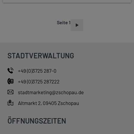
Seite 1
S
E
I
T
STADTVERWALTUNG
E
N
+49 (0)3725 287-0
N
+49 (0)3725 287222
U
M
stadtmarketing@zschopau.de
M
Altmarkt 2, 09405 Zschopau
E
R
ÖFFNUNGSZEITEN
I
E