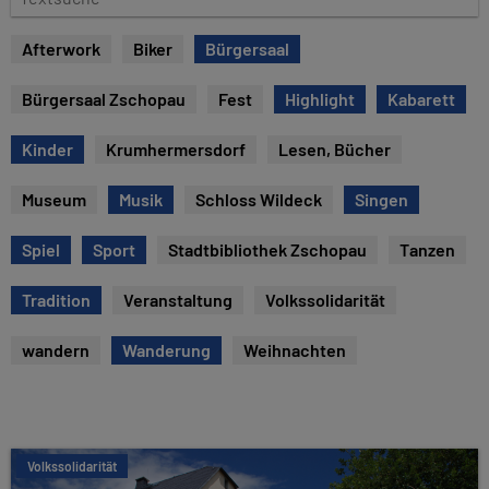
e
e
x
Afterwork
Biker
Bürgersaal
t
s
Bürgersaal Zschopau
Fest
Highlight
Kabarett
u
c
Kinder
Krumhermersdorf
Lesen, Bücher
h
e
Museum
Musik
Schloss Wildeck
Singen
Spiel
Sport
Stadtbibliothek Zschopau
Tanzen
Tradition
Veranstaltung
Volkssolidarität
wandern
Wanderung
Weihnachten
Volkssolidarität