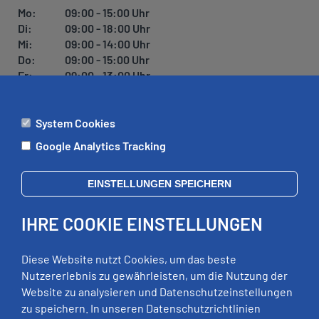
U
Mo:
09:00 - 15:00 Uhr
N
Di:
09:00 - 18:00 Uhr
G
Mi:
09:00 - 14:00 Uhr
Do:
09:00 - 15:00 Uhr
Fr:
09:00 - 13:00 Uhr
System Cookies
ÄMTER
Google Analytics Tracking
Mo:
09:00 - 12:00 Uhr
Di:
09:00 - 12:00 Uhr, 13:00 - 18:00 Uhr
EINSTELLUNGEN SPEICHERN
Mi:
geschlossen
Do:
09:00 - 12:00 Uhr, 13:00 - 15:00 Uhr
IHRE COOKIE EINSTELLUNGEN
Fr:
09:00 - 12:00 Uhr
zusätzliche Termine nach Vereinbarung
Diese Website nutzt Cookies, um das beste
Nutzererlebnis zu gewährleisten, um die Nutzung der
Website zu analysieren und Datenschutzeinstellungen
RECHTLICHES
zu speichern. In unseren Datenschutzrichtlinien