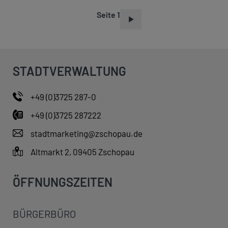
Seite 1
S
E
I
T
STADTVERWALTUNG
E
N
+49 (0)3725 287-0
N
+49 (0)3725 287222
U
M
stadtmarketing@zschopau.de
M
Altmarkt 2, 09405 Zschopau
E
R
ÖFFNUNGSZEITEN
I
E
BÜRGERBÜRO
R