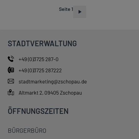
Seite 1
S
E
I
T
STADTVERWALTUNG
E
N
+49 (0)3725 287-0
N
+49 (0)3725 287222
U
M
stadtmarketing@zschopau.de
M
Altmarkt 2, 09405 Zschopau
E
R
ÖFFNUNGSZEITEN
I
E
BÜRGERBÜRO
R