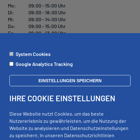
U
Mo:
09:00 - 15:00 Uhr
N
Di:
09:00 - 18:00 Uhr
G
Mi:
09:00 - 14:00 Uhr
Do:
09:00 - 15:00 Uhr
Fr:
09:00 - 13:00 Uhr
System Cookies
ÄMTER
Google Analytics Tracking
Mo:
09:00 - 12:00 Uhr
Di:
09:00 - 12:00 Uhr, 13:00 - 18:00 Uhr
EINSTELLUNGEN SPEICHERN
Mi:
geschlossen
Do:
09:00 - 12:00 Uhr, 13:00 - 15:00 Uhr
IHRE COOKIE EINSTELLUNGEN
Fr:
09:00 - 12:00 Uhr
zusätzliche Termine nach Vereinbarung
Diese Website nutzt Cookies, um das beste
Nutzererlebnis zu gewährleisten, um die Nutzung der
Website zu analysieren und Datenschutzeinstellungen
RECHTLICHES
zu speichern. In unseren Datenschutzrichtlinien