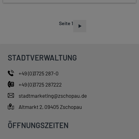
Seite 1
S
E
I
T
STADTVERWALTUNG
E
N
+49 (0)3725 287-0
N
+49 (0)3725 287222
U
M
stadtmarketing@zschopau.de
M
Altmarkt 2, 09405 Zschopau
E
R
ÖFFNUNGSZEITEN
I
E