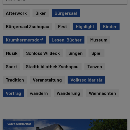
e
e
x
Afterwork
Biker
Bürgersaal
t
s
Bürgersaal Zschopau
Fest
Highlight
Kinder
u
c
Krumhermersdorf
Lesen, Bücher
Museum
h
e
Musik
Schloss Wildeck
Singen
Spiel
Sport
Stadtbibliothek Zschopau
Tanzen
Tradition
Veranstaltung
Volkssolidarität
Vortrag
wandern
Wanderung
Weihnachten
Volkssolidarität