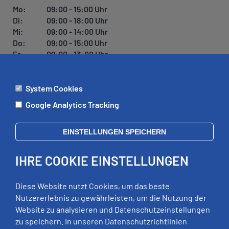
U
Mo:
09:00 - 15:00 Uhr
N
Di:
09:00 - 18:00 Uhr
G
Mi:
09:00 - 14:00 Uhr
Do:
09:00 - 15:00 Uhr
Fr:
09:00 - 13:00 Uhr
System Cookies
ÄMTER
Google Analytics Tracking
Mo:
09:00 - 12:00 Uhr
Di:
09:00 - 12:00 Uhr, 13:00 - 18:00 Uhr
EINSTELLUNGEN SPEICHERN
Mi:
geschlossen
Do:
09:00 - 12:00 Uhr, 13:00 - 15:00 Uhr
IHRE COOKIE EINSTELLUNGEN
Fr:
09:00 - 12:00 Uhr
zusätzliche Termine nach Vereinbarung
Diese Website nutzt Cookies, um das beste
Nutzererlebnis zu gewährleisten, um die Nutzung der
Website zu analysieren und Datenschutzeinstellungen
RECHTLICHES
zu speichern. In unseren Datenschutzrichtlinien