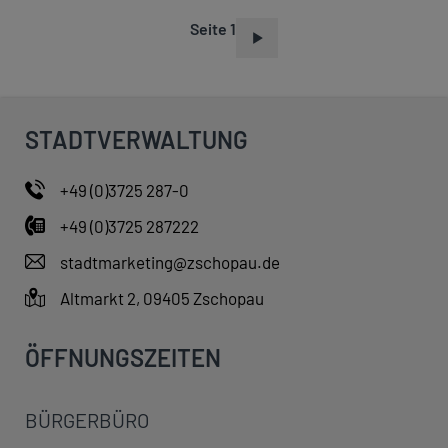
Seite 1
S
E
I
T
STADTVERWALTUNG
E
N
+49 (0)3725 287-0
N
+49 (0)3725 287222
U
M
stadtmarketing@zschopau.de
M
Altmarkt 2, 09405 Zschopau
E
R
ÖFFNUNGSZEITEN
I
E
BÜRGERBÜRO
R