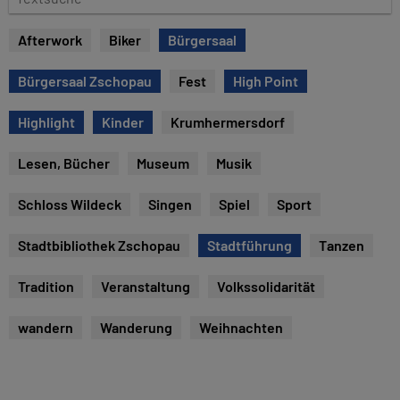
e
e
x
Afterwork
Biker
Bürgersaal
t
s
Bürgersaal Zschopau
Fest
High Point
u
c
Highlight
Kinder
Krumhermersdorf
h
e
Lesen, Bücher
Museum
Musik
Schloss Wildeck
Singen
Spiel
Sport
Stadtbibliothek Zschopau
Stadtführung
Tanzen
Tradition
Veranstaltung
Volkssolidarität
wandern
Wanderung
Weihnachten