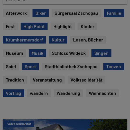
e
e
x
Afterwork
Biker
Bürgersaal Zschopau
Familie
t
s
Fest
High Point
Highlight
Kinder
u
c
Krumhermersdorf
Kultur
Lesen, Bücher
h
e
Museum
Musik
Schloss Wildeck
Singen
Spiel
Sport
Stadtbibliothek Zschopau
Tanzen
Tradition
Veranstaltung
Volkssolidarität
Vortrag
wandern
Wanderung
Weihnachten
Volkssolidarität