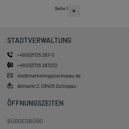
Seite 1
S
E
I
T
STADTVERWALTUNG
E
N
+49 (0)3725 287-0
N
+49 (0)3725 287222
U
M
stadtmarketing@zschopau.de
M
Altmarkt 2, 09405 Zschopau
E
R
ÖFFNUNGSZEITEN
I
E
BÜRGERBÜRO
R