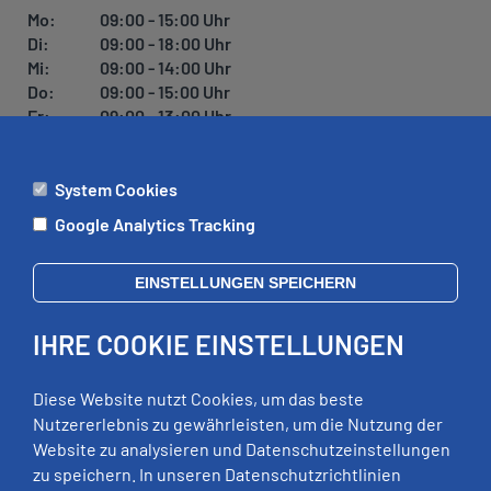
U
Mo:
09:00 - 15:00 Uhr
N
Di:
09:00 - 18:00 Uhr
G
Mi:
09:00 - 14:00 Uhr
Do:
09:00 - 15:00 Uhr
Fr:
09:00 - 13:00 Uhr
System Cookies
ÄMTER
Google Analytics Tracking
Mo:
09:00 - 12:00 Uhr
Di:
09:00 - 12:00 Uhr, 13:00 - 18:00 Uhr
EINSTELLUNGEN SPEICHERN
Mi:
geschlossen
Do:
09:00 - 12:00 Uhr, 13:00 - 15:00 Uhr
IHRE COOKIE EINSTELLUNGEN
Fr:
09:00 - 12:00 Uhr
zusätzliche Termine nach Vereinbarung
Diese Website nutzt Cookies, um das beste
Nutzererlebnis zu gewährleisten, um die Nutzung der
Website zu analysieren und Datenschutzeinstellungen
RECHTLICHES
zu speichern. In unseren Datenschutzrichtlinien