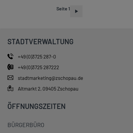
Seite 1
S
E
I
T
STADTVERWALTUNG
E
N
+49 (0)3725 287-0
N
+49 (0)3725 287222
U
M
stadtmarketing@zschopau.de
M
Altmarkt 2, 09405 Zschopau
E
R
ÖFFNUNGSZEITEN
I
E
BÜRGERBÜRO
R