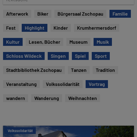
e
e
x
Afterwork
Biker
Bürgersaal Zschopau
Familie
t
s
Fest
Highlight
Kinder
Krumhermersdorf
u
c
Kultur
Lesen, Bücher
Museum
Musik
h
e
Schloss Wildeck
Singen
Spiel
Sport
Stadtbibliothek Zschopau
Tanzen
Tradition
Veranstaltung
Volkssolidarität
Vortrag
wandern
Wanderung
Weihnachten
Volkssolidarität