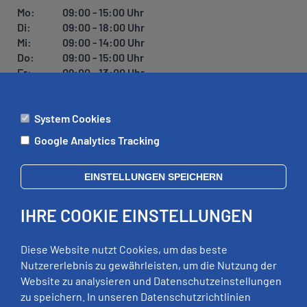
U
Mo:
09:00 - 15:00 Uhr
N
Di:
09:00 - 18:00 Uhr
G
Mi:
09:00 - 14:00 Uhr
Do:
09:00 - 15:00 Uhr
Fr:
09:00 - 13:00 Uhr
System Cookies
ÄMTER
Google Analytics Tracking
Mo:
09:00 - 12:00 Uhr
Di:
09:00 - 12:00 Uhr, 13:00 - 18:00 Uhr
EINSTELLUNGEN SPEICHERN
Mi:
geschlossen
Do:
09:00 - 12:00 Uhr, 13:00 - 15:00 Uhr
IHRE COOKIE EINSTELLUNGEN
Fr:
09:00 - 12:00 Uhr
zusätzliche Termine nach Vereinbarung
Diese Website nutzt Cookies, um das beste
Nutzererlebnis zu gewährleisten, um die Nutzung der
Website zu analysieren und Datenschutzeinstellungen
RECHTLICHES
zu speichern. In unseren Datenschutzrichtlinien