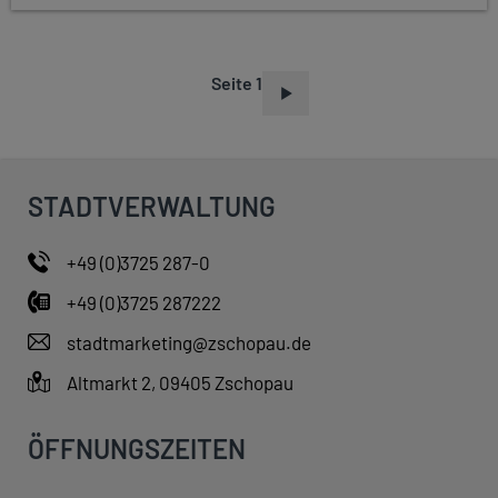
Seite 1
S
E
I
T
STADTVERWALTUNG
E
N
+49 (0)3725 287-0
N
+49 (0)3725 287222
U
M
stadtmarketing@zschopau.de
M
Altmarkt 2, 09405 Zschopau
E
R
ÖFFNUNGSZEITEN
I
E