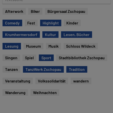
e
e
x
Afterwork
Biker
Bürgersaal Zschopau
t
s
Comedy
Fest
Highlight
Kinder
u
c
Krumhermersdorf
Kultur
Lesen, Bücher
h
e
Lesung
Museum
Musik
Schloss Wildeck
Singen
Spiel
Sport
Stadtbibliothek Zschopau
Tanzen
TanzWerk Zschopau
Tradition
Veranstaltung
Volkssolidarität
wandern
Wanderung
Weihnachten