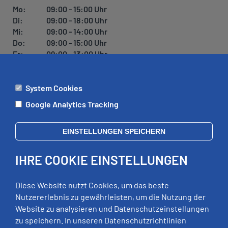
U
Mo:
09:00 - 15:00 Uhr
N
Di:
09:00 - 18:00 Uhr
G
Mi:
09:00 - 14:00 Uhr
Do:
09:00 - 15:00 Uhr
Fr:
09:00 - 13:00 Uhr
System Cookies
ÄMTER
Google Analytics Tracking
Mo:
09:00 - 12:00 Uhr
Di:
09:00 - 12:00 Uhr, 13:00 - 18:00 Uhr
EINSTELLUNGEN SPEICHERN
Mi:
geschlossen
Do:
09:00 - 12:00 Uhr, 13:00 - 15:00 Uhr
IHRE COOKIE EINSTELLUNGEN
Fr:
09:00 - 12:00 Uhr
zusätzliche Termine nach Vereinbarung
Diese Website nutzt Cookies, um das beste
Nutzererlebnis zu gewährleisten, um die Nutzung der
Website zu analysieren und Datenschutzeinstellungen
RECHTLICHES
zu speichern. In unseren Datenschutzrichtlinien