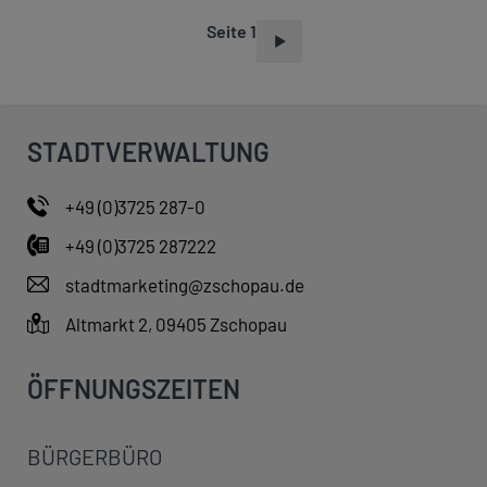
Seite 1
S
E
I
T
STADTVERWALTUNG
E
N
+49 (0)3725 287-0
N
+49 (0)3725 287222
U
M
stadtmarketing@zschopau.de
M
Altmarkt 2, 09405 Zschopau
E
R
ÖFFNUNGSZEITEN
I
E
BÜRGERBÜRO
R