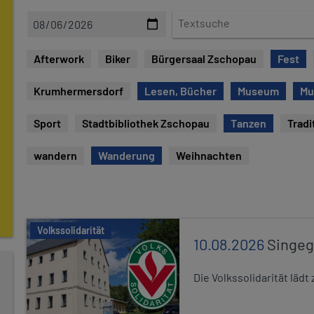
D
T
a
e
t
x
Afterwork
Biker
Bürgersaal Zschopau
Fest
e
t
s
Krumhermersdorf
Lesen, Bücher
Museum
Mu
u
c
Sport
Stadtbibliothek Zschopau
Tanzen
Tradi
h
e
wandern
Wanderung
Weihnachten
Volkssolidarität
10.08.2026
Singe
Die Volkssolidarität lä