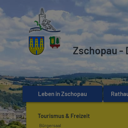
Zschopau - 
Leben in Zschopau
Rathau
Tourismus & Freizeit
Bürgersaal