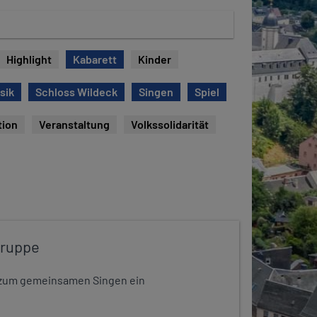
Highlight
Kabarett
Kinder
sik
Schloss Wildeck
Singen
Spiel
tion
Veranstaltung
Volkssolidarität
gruppe
dt zum gemeinsamen Singen ein