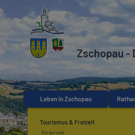
Zschopau - 
Leben in Zschopau
Rathau
Tourismus & Freizeit
Bürgersaal