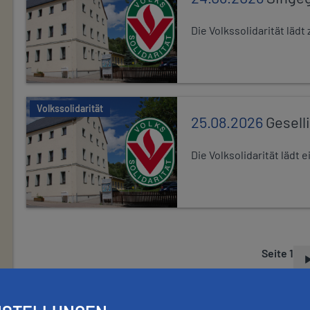
Die Volkssolidarität lä
Volkssolidarität
25.08.2026
Gesell
Die Volksolidarität lädt
Seite 1
S
E
I