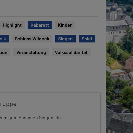
Highlight
Kabarett
Kinder
sik
Schloss Wildeck
Singen
Spiel
tion
Veranstaltung
Volkssolidarität
gruppe
dt zum gemeinsamen Singen ein