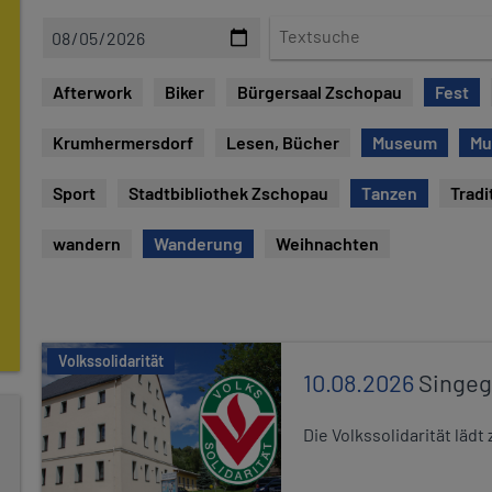
D
T
a
e
t
x
Afterwork
Biker
Bürgersaal Zschopau
Fest
e
t
s
Krumhermersdorf
Lesen, Bücher
Museum
Mu
u
c
Sport
Stadtbibliothek Zschopau
Tanzen
Tradi
h
e
wandern
Wanderung
Weihnachten
Volkssolidarität
10.08.2026
Singe
Die Volkssolidarität lä