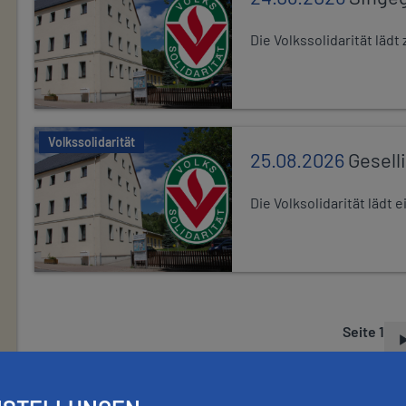
Die Volkssolidarität lä
Volkssolidarität
25.08.2026
Gesell
Die Volksolidarität lädt
Seite 1
S
E
I