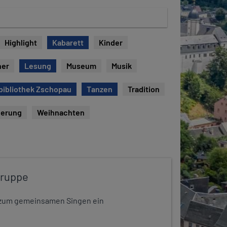
Highlight
Kabarett
Kinder
her
Lesung
Museum
Musik
bibliothek Zschopau
Tanzen
Tradition
erung
Weihnachten
gruppe
dt zum gemeinsamen Singen ein