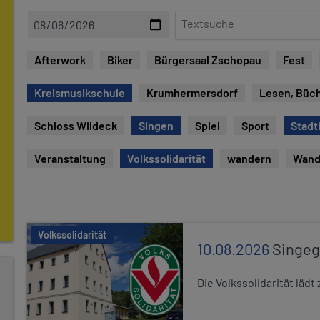
D
T
a
e
t
x
Afterwork
Biker
Bürgersaal Zschopau
Fest
e
t
s
Kreismusikschule
Krumhermersdorf
Lesen, Büc
u
c
Schloss Wildeck
Singen
Spiel
Sport
Stadt
h
e
Veranstaltung
Volkssolidarität
wandern
Wand
Volkssolidarität
10.08.2026
Singe
Die Volkssolidarität lä