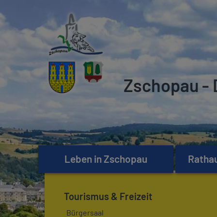
Zschopau - 
Leben in Zschopau
Rathau
Tourismus & Freizeit
Bürgersaal