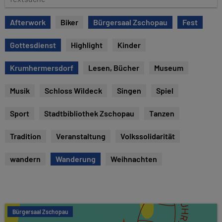
e
e
x
Afterwork
Biker
Bürgersaal Zschopau
Fest
t
s
Gottesdienst
Highlight
Kinder
u
c
Krumhermersdorf
Lesen, Bücher
Museum
h
e
Musik
Schloss Wildeck
Singen
Spiel
Sport
Stadtbibliothek Zschopau
Tanzen
Tradition
Veranstaltung
Volkssolidarität
wandern
Wanderung
Weihnachten
Bürgersaal Zschopau