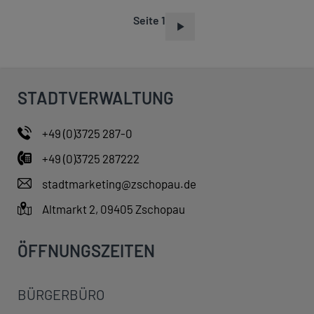
Seite 1
S
E
I
T
STADTVERWALTUNG
E
N
+49 (0)3725 287-0
N
+49 (0)3725 287222
U
M
stadtmarketing@zschopau.de
M
Altmarkt 2, 09405 Zschopau
E
R
ÖFFNUNGSZEITEN
I
E
BÜRGERBÜRO
R