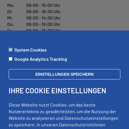
U
Mo:
09:00 - 15:00 Uhr
N
Di:
09:00 - 18:00 Uhr
G
Mi:
09:00 - 14:00 Uhr
Do:
09:00 - 15:00 Uhr
Fr:
09:00 - 13:00 Uhr
System Cookies
ÄMTER
Google Analytics Tracking
Mo:
09:00 - 12:00 Uhr
Di:
09:00 - 12:00 Uhr, 13:00 - 18:00 Uhr
EINSTELLUNGEN SPEICHERN
Mi:
geschlossen
Do:
09:00 - 12:00 Uhr, 13:00 - 15:00 Uhr
IHRE COOKIE EINSTELLUNGEN
Fr:
09:00 - 12:00 Uhr
zusätzliche Termine nach Vereinbarung
Diese Website nutzt Cookies, um das beste
Nutzererlebnis zu gewährleisten, um die Nutzung der
Website zu analysieren und Datenschutzeinstellungen
RECHTLICHES
zu speichern. In unseren Datenschutzrichtlinien