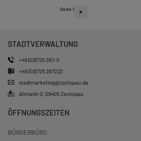
Seite 1
S
E
I
T
STADTVERWALTUNG
E
N
+49 (0)3725 287-0
N
+49 (0)3725 287222
U
M
stadtmarketing@zschopau.de
M
Altmarkt 2, 09405 Zschopau
E
R
ÖFFNUNGSZEITEN
I
E
BÜRGERBÜRO
R