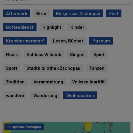
e
e
x
Afterwork
Biker
Bürgersaal Zschopau
Fest
t
s
Gottesdienst
Highlight
Kinder
u
c
Krumhermersdorf
Lesen, Bücher
Museum
h
e
Musik
Schloss Wildeck
Singen
Spiel
Sport
Stadtbibliothek Zschopau
Tanzen
Tradition
Veranstaltung
Volkssolidarität
wandern
Wanderung
Weihnachten
Bürgersaal Zschopau