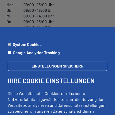
U
Mo:
09:00 - 15:00 Uhr
N
Di:
09:00 - 18:00 Uhr
G
Mi:
09:00 - 14:00 Uhr
Do:
09:00 - 15:00 Uhr
Fr:
09:00 - 13:00 Uhr
System Cookies
ÄMTER
Google Analytics Tracking
Mo:
09:00 - 12:00 Uhr
Di:
09:00 - 12:00 Uhr, 13:00 - 18:00 Uhr
EINSTELLUNGEN SPEICHERN
Mi:
geschlossen
Do:
09:00 - 12:00 Uhr, 13:00 - 15:00 Uhr
IHRE COOKIE EINSTELLUNGEN
Fr:
09:00 - 12:00 Uhr
zusätzliche Termine nach Vereinbarung
Diese Website nutzt Cookies, um das beste
Nutzererlebnis zu gewährleisten, um die Nutzung der
Website zu analysieren und Datenschutzeinstellungen
RECHTLICHES
zu speichern. In unseren Datenschutzrichtlinien