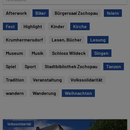
e
e
x
Afterwork
Biker
Bürgersaal Zschopau
feiern
t
s
Fest
Highlight
Kinder
Kirche
u
c
Krumhermersdorf
Lesen, Bücher
Lesung
h
e
Museum
Musik
Schloss Wildeck
Singen
Spiel
Sport
Stadtbibliothek Zschopau
Tanzen
Tradition
Veranstaltung
Volkssolidarität
wandern
Wanderung
Weihnachten
Volkssolidarität