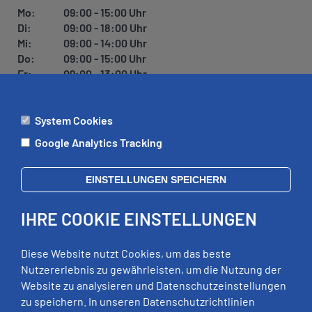
U
Mo:
09:00 - 15:00 Uhr
N
Di:
09:00 - 18:00 Uhr
G
Mi:
09:00 - 14:00 Uhr
Do:
09:00 - 15:00 Uhr
Fr:
09:00 - 13:00 Uhr
System Cookies
ÄMTER
Google Analytics Tracking
Mo:
09:00 - 12:00 Uhr
Di:
09:00 - 12:00 Uhr, 13:00 - 18:00 Uhr
EINSTELLUNGEN SPEICHERN
Mi:
geschlossen
Do:
09:00 - 12:00 Uhr, 13:00 - 15:00 Uhr
IHRE COOKIE EINSTELLUNGEN
Fr:
09:00 - 12:00 Uhr
zusätzliche Termine nach Vereinbarung
Diese Website nutzt Cookies, um das beste
Nutzererlebnis zu gewährleisten, um die Nutzung der
Website zu analysieren und Datenschutzeinstellungen
RECHTLICHES
zu speichern. In unseren Datenschutzrichtlinien