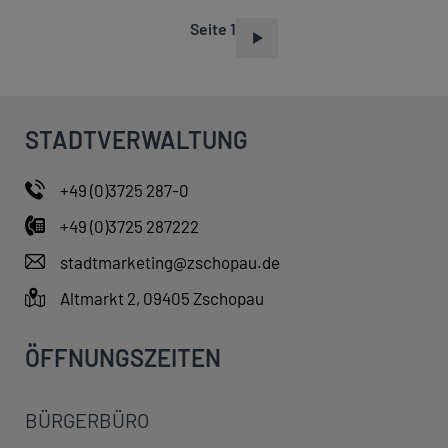
Seite 1
S
E
I
T
STADTVERWALTUNG
E
N
+49 (0)3725 287-0
N
+49 (0)3725 287222
U
M
stadtmarketing@zschopau.de
M
Altmarkt 2, 09405 Zschopau
E
R
ÖFFNUNGSZEITEN
I
E
BÜRGERBÜRO
R