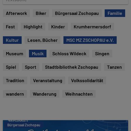
e
e
x
Afterwork
Biker
Bürgersaal Zschopau
Familie
t
s
Fest
Highlight
Kinder
Krumhermersdorf
u
c
Kultur
Lesen, Bücher
MSC MZ ZSCHOPAU e.V.
h
e
Museum
Musik
Schloss Wildeck
Singen
Spiel
Sport
Stadtbibliothek Zschopau
Tanzen
Tradition
Veranstaltung
Volkssolidarität
wandern
Wanderung
Weihnachten
Bürgersaal Zschopau