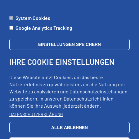
System Cookies
ÄMTER
Google Analytics Tracking
Mo:
09:00 - 12:00 Uhr
Di:
09:00 - 12:00 Uhr, 13:00 - 18:00 Uhr
EINSTELLUNGEN SPEICHERN
Mi:
geschlossen
Do:
09:00 - 12:00 Uhr, 13:00 - 15:00 Uhr
IHRE COOKIE EINSTELLUNGEN
Fr:
09:00 - 12:00 Uhr
zusätzliche Termine nach Vereinbarung
Diese Website nutzt Cookies, um das beste
Nutzererlebnis zu gewährleisten, um die Nutzung der
Website zu analysieren und Datenschutzeinstellungen
RECHTLICHES
zu speichern. In unseren Datenschutzrichtlinien
können Sie Ihre Auswahl jederzeit ändern.
Impressum
DATENSCHUTZERKLÄRUNG
Datenschutz
Erklärung zur Barrierefreiheit
ALLE ABLEHNEN
EXTERNE LINKS
Schloss Wildeck