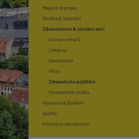
Mapa & doprava
Rodina & Vzdělání
Zdravotnictví & sociální věci
Seznam lékařů
Lékárny
Nemocnice
Péče
Zdravotního pojištění
Poradenské služby
Výstavba & Bydlení
Spolky
Kostely a náboženství