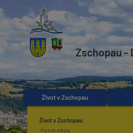
Zschopau - 
Život v Zschopau
Život v Zschopau
Portrét města