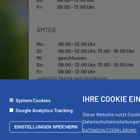
Fr:
09:00 - 13:00 Uhr
ÄMTER
Mo:
09:00 - 12:00 Uhr
Di:
09:00 - 12:00 Uhr, 13:00 - 18:00 Uhr
Mi:
geschlossen
Do:
09:00 - 12:00 Uhr, 13:00 - 15:00 Uhr
Fr:
09:00 - 12:00 Uhr
zusätzliche Termine nach Vereinbarung
IHRE COOKIE E
System Cookies
RECHTLICHES
EXTERNE L
Google Analytics Tracking
Diese Website nutzt Cooki
Impressum
Schloss Wil
Datenschutzeinstellungen 
Datenschutz
EINSTELLUNGEN SPEICHERN
Erklärung zur Barrierefreiheit
DATENSCHUTZERKLÄRUNG