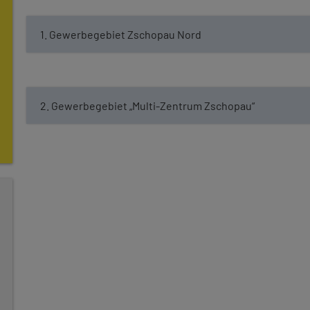
1. Gewerbegebiet Zschopau Nord
2. Gewerbegebiet „Multi-Zentrum Zschopau“