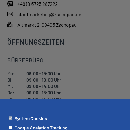
+49 (0)3725 287222
stadtmarketing@zschopau.de
Altmarkt 2, 09405 Zschopau
ÖFFNUNGSZEITEN
BÜRGERBÜRO
Mo:
09:00 - 15:00 Uhr
Di:
09:00 - 18:00 Uhr
Mi:
09:00 - 14:00 Uhr
Do:
09:00 - 15:00 Uhr
Fr:
09:00 - 13:00 Uhr
System Cookies
ÄMTER
Google Analytics Tracking