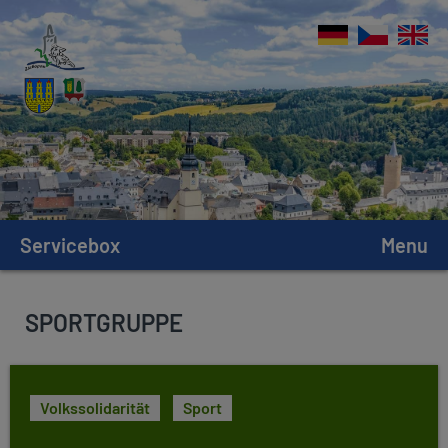
Servicebox
Menu
SPORTGRUPPE
Volkssolidarität
Sport