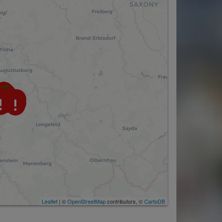
Leaflet
| ©
OpenStreetMap
contributors, ©
CartoDB