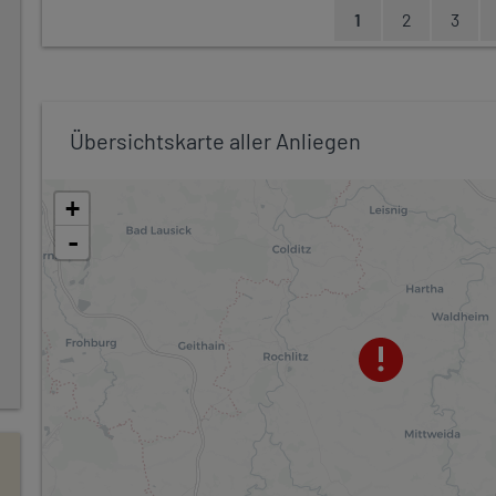
S
1
2
3
E
Aktue
Page
Page
I
lle
T
Seite
E
N
N
Übersichtskarte aller Anliegen
U
M
M
+
E
R
-
I
E
R
U
N
G