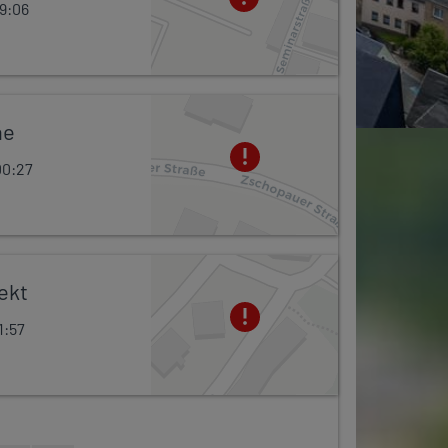
19:06
Leaflet
he
00:27
Leaflet
ekt
1:57
Leaflet