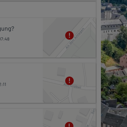
gung?
07:48
Leaflet
2:11
Leaflet