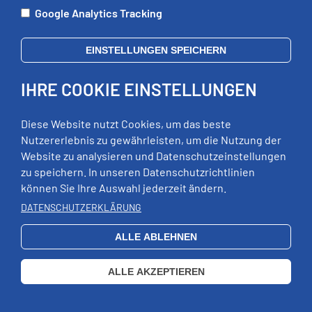
Google Analytics Tracking
Mo:
09:00 - 12:00 Uhr
Di:
09:00 - 12:00 Uhr, 13:00 - 18:00 Uhr
EINSTELLUNGEN SPEICHERN
Mi:
geschlossen
Do:
09:00 - 12:00 Uhr, 13:00 - 15:00 Uhr
IHRE COOKIE EINSTELLUNGEN
Fr:
09:00 - 12:00 Uhr
zusätzliche Termine nach Vereinbarung
Diese Website nutzt Cookies, um das beste
Nutzererlebnis zu gewährleisten, um die Nutzung der
Website zu analysieren und Datenschutzeinstellungen
RECHTLICHES
zu speichern. In unseren Datenschutzrichtlinien
können Sie Ihre Auswahl jederzeit ändern.
Impressum
Datenschutz
DATENSCHUTZERKLÄRUNG
Erklärung zur Barrierefreiheit
ALLE ABLEHNEN
EXTERNE LINKS
Schloss Wildeck
ALLE AKZEPTIEREN
QUICKLINKS
Touristinformation