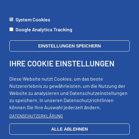
System Cookies
ÄMTER
Google Analytics Tracking
Mo:
09:00 - 12:00 Uhr
Di:
09:00 - 12:00 Uhr, 13:00 - 18:00 Uhr
EINSTELLUNGEN SPEICHERN
Mi:
geschlossen
Do:
09:00 - 12:00 Uhr, 13:00 - 15:00 Uhr
IHRE COOKIE EINSTELLUNGEN
Fr:
09:00 - 12:00 Uhr
zusätzliche Termine nach Vereinbarung
Diese Website nutzt Cookies, um das beste
Nutzererlebnis zu gewährleisten, um die Nutzung der
Website zu analysieren und Datenschutzeinstellungen
RECHTLICHES
zu speichern. In unseren Datenschutzrichtlinien
können Sie Ihre Auswahl jederzeit ändern.
Impressum
Datenschutz
DATENSCHUTZERKLÄRUNG
Erklärung zur Barrierefreiheit
ALLE ABLEHNEN
EXTERNE LINKS