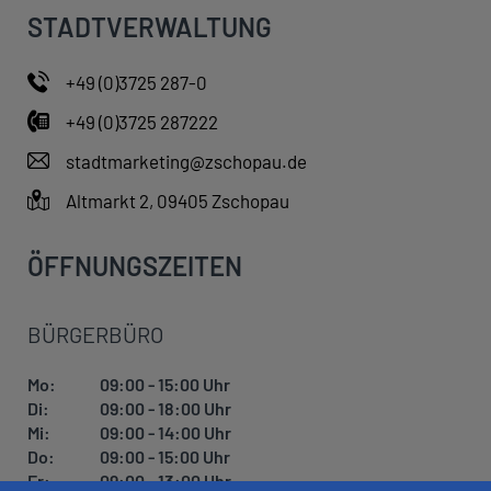
s
STADTVERWALTUNG
t
a
+49 (0)3725 287-0
b
e
+49 (0)3725 287222
n
stadtmarketing@zschopau.de
s
e
Altmarkt 2, 09405 Zschopau
h
e
ÖFFNUNGSZEITEN
n
S
i
BÜRGERBÜRO
e
i
m
Mo:
09:00 - 15:00 Uhr
B
Di:
09:00 - 18:00 Uhr
i
Mi:
09:00 - 14:00 Uhr
l
Do:
09:00 - 15:00 Uhr
d
Fr:
09:00 - 13:00 Uhr