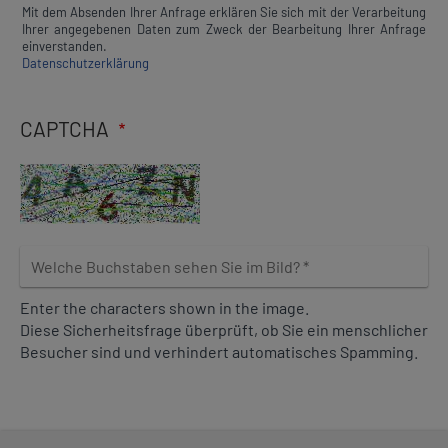
h
Mit dem Absenden Ihrer Anfrage erklären Sie sich mit der Verarbeitung
e
Ihrer angegebenen Daten zum Zweck der Bearbeitung Ihrer Anfrage
t
l
einverstanden.
Datenschutzerklärung
d
l
e
CAPTCHA
e
r
l
a
s
s
W
e
e
n
l
Enter the characters shown in the image.
c
Diese Sicherheitsfrage überprüft, ob Sie ein menschlicher
h
Besucher sind und verhindert automatisches Spamming.
e
B
u
c
h