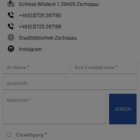
Schloss Wildeck 1, 09405 Zschopau
+49 (0)3725 287190
+49 (0)3725 287199
Stadtbibliothek Zschopau
Instagram
B
i
t
t
e
N
d
a
i
c
e
h
s
r
e
i
s
Einwilligung
c
F