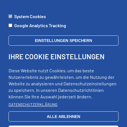
?
System Cookies
ÄMTER
Google Analytics Tracking
Mo:
09:00 - 12:00 Uhr
Di:
09:00 - 12:00 Uhr, 13:00 - 18:00 Uhr
EINSTELLUNGEN SPEICHERN
Mi:
geschlossen
Do:
09:00 - 12:00 Uhr, 13:00 - 15:00 Uhr
IHRE COOKIE EINSTELLUNGEN
Fr:
09:00 - 12:00 Uhr
zusätzliche Termine nach Vereinbarung
Diese Website nutzt Cookies, um das beste
Nutzererlebnis zu gewährleisten, um die Nutzung der
Website zu analysieren und Datenschutzeinstellungen
RECHTLICHES
zu speichern. In unseren Datenschutzrichtlinien
können Sie Ihre Auswahl jederzeit ändern.
Impressum
Datenschutz
DATENSCHUTZERKLÄRUNG
Erklärung zur Barrierefreiheit
ALLE ABLEHNEN
EXTERNE LINKS
Schloss Wildeck