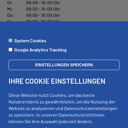
Di:
09:00 - 18:00 Uhr
Mi:
09:00 - 14:00 Uhr
Do:
09:00 - 15:00 Uhr
Fr:
09:00 - 13:00 Uhr
System Cookies
ÄMTER
Google Analytics Tracking
Mo:
09:00 - 12:00 Uhr
Di:
09:00 - 12:00 Uhr, 13:00 - 18:00 Uhr
EINSTELLUNGEN SPEICHERN
Mi:
geschlossen
Do:
09:00 - 12:00 Uhr, 13:00 - 15:00 Uhr
IHRE COOKIE EINSTELLUNGEN
Fr:
09:00 - 12:00 Uhr
zusätzliche Termine nach Vereinbarung
Diese Website nutzt Cookies, um das beste
Nutzererlebnis zu gewährleisten, um die Nutzung der
Website zu analysieren und Datenschutzeinstellungen
RECHTLICHES
zu speichern. In unseren Datenschutzrichtlinien
können Sie Ihre Auswahl jederzeit ändern.
Impressum