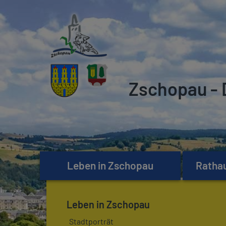
Zschopau - 
Leben in Zschopau
Rathau
Leben in Zschopau
Stadtporträt