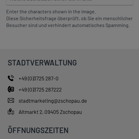
n
l
Enter the characters shown in the image.
c
Diese Sicherheitsfrage überprüft, ob Sie ein menschlicher
h
Besucher sind und verhindert automatisches Spamming.
e
B
u
c
h
s
STADTVERWALTUNG
t
a
+49 (0)3725 287-0
b
e
+49 (0)3725 287222
n
stadtmarketing@zschopau.de
s
e
Altmarkt 2, 09405 Zschopau
h
e
ÖFFNUNGSZEITEN
n
S