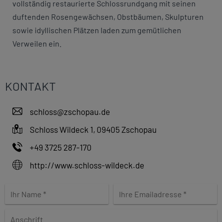
vollständig restaurierte Schlossrundgang mit seinen
duftenden Rosengewächsen, Obstbäumen, Skulpturen
sowie idyllischen Plätzen laden zum gemütlichen
Verweilen ein.
KONTAKT
schloss@zschopau.de
Schloss Wildeck 1, 09405 Zschopau
+49 3725 287-170
http://www.schloss-wildeck.de
B
i
t
t