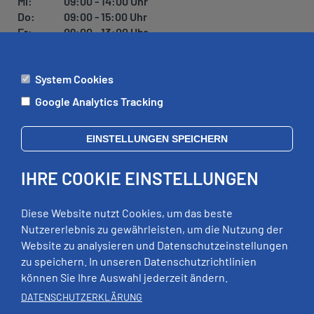
Mi:
09:00 - 14:00 Uhr
Do:
09:00 - 15:00 Uhr
Fr:
09:00 - 13:00 Uhr
System Cookies
ÄMTER
Google Analytics Tracking
Mo:
09:00 - 12:00 Uhr
Di:
09:00 - 12:00 Uhr, 13:00 - 18:00 Uhr
EINSTELLUNGEN SPEICHERN
Mi:
geschlossen
Do:
09:00 - 12:00 Uhr, 13:00 - 15:00 Uhr
IHRE COOKIE EINSTELLUNGEN
Fr:
09:00 - 12:00 Uhr
zusätzliche Termine nach Vereinbarung
Diese Website nutzt Cookies, um das beste
Nutzererlebnis zu gewährleisten, um die Nutzung der
Website zu analysieren und Datenschutzeinstellungen
RECHTLICHES
zu speichern. In unseren Datenschutzrichtlinien
können Sie Ihre Auswahl jederzeit ändern.
Impressum
Datenschutz
DATENSCHUTZERKLÄRUNG