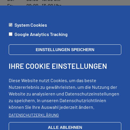
Fr:
09:00 - 13:00 Uhr
System Cookies
ÄMTER
Google Analytics Tracking
Mo:
09:00 - 12:00 Uhr
Di:
09:00 - 12:00 Uhr, 13:00 - 18:00 Uhr
EINSTELLUNGEN SPEICHERN
Mi:
geschlossen
Do:
09:00 - 12:00 Uhr, 13:00 - 15:00 Uhr
IHRE COOKIE EINSTELLUNGEN
Fr:
09:00 - 12:00 Uhr
zusätzliche Termine nach Vereinbarung
Diese Website nutzt Cookies, um das beste
Nutzererlebnis zu gewährleisten, um die Nutzung der
Website zu analysieren und Datenschutzeinstellungen
RECHTLICHES
zu speichern. In unseren Datenschutzrichtlinien
können Sie Ihre Auswahl jederzeit ändern.
Impressum
Datenschutz
DATENSCHUTZERKLÄRUNG
Erklärung zur Barrierefreiheit
ALLE ABLEHNEN
EXTERNE LINKS