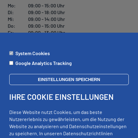
Mo:
09:00 - 15:00 Uhr
Di:
09:00 - 18:00 Uhr
Mi:
09:00 - 14:00 Uhr
Do:
09:00 - 15:00 Uhr
Fr:
09:00 - 13:00 Uhr
System Cookies
ÄMTER
Google Analytics Tracking
Mo:
09:00 - 12:00 Uhr
Di:
09:00 - 12:00 Uhr, 13:00 - 18:00 Uhr
EINSTELLUNGEN SPEICHERN
Mi:
geschlossen
Do:
09:00 - 12:00 Uhr, 13:00 - 15:00 Uhr
IHRE COOKIE EINSTELLUNGEN
Fr:
09:00 - 12:00 Uhr
zusätzliche Termine nach Vereinbarung
Diese Website nutzt Cookies, um das beste
Nutzererlebnis zu gewährleisten, um die Nutzung der
Website zu analysieren und Datenschutzeinstellungen
RECHTLICHES
zu speichern. In unseren Datenschutzrichtlinien