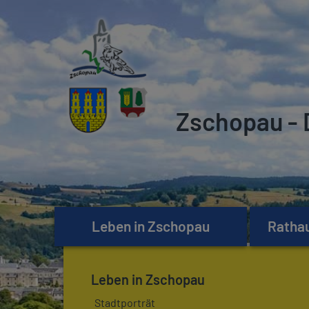
Zschopau - 
Leben in Zschopau
Rathau
Leben in Zschopau
Stadtporträt