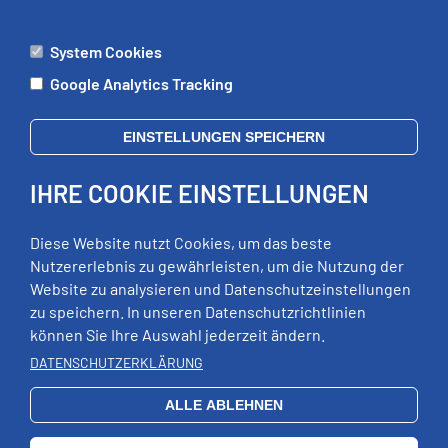
System Cookies
ÄMTER
Google Analytics Tracking
Mo:
09:00 - 12:00 Uhr
Di:
09:00 - 12:00 Uhr, 13:00 - 18:00 Uhr
EINSTELLUNGEN SPEICHERN
Mi:
geschlossen
Do:
09:00 - 12:00 Uhr, 13:00 - 15:00 Uhr
IHRE COOKIE EINSTELLUNGEN
Fr:
09:00 - 12:00 Uhr
zusätzliche Termine nach Vereinbarung
Diese Website nutzt Cookies, um das beste
Nutzererlebnis zu gewährleisten, um die Nutzung der
Website zu analysieren und Datenschutzeinstellungen
RECHTLICHES
zu speichern. In unseren Datenschutzrichtlinien
können Sie Ihre Auswahl jederzeit ändern.
Impressum
DATENSCHUTZERKLÄRUNG
Datenschutz
Erklärung zur Barrierefreiheit
ALLE ABLEHNEN
EXTERNE LINKS
Schloss Wildeck