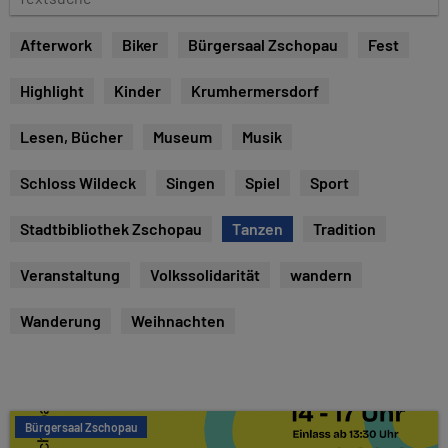
e
e
x
Afterwork
Biker
Bürgersaal Zschopau
Fest
t
s
Highlight
Kinder
Krumhermersdorf
u
c
Lesen, Bücher
Museum
Musik
h
e
Schloss Wildeck
Singen
Spiel
Sport
Stadtbibliothek Zschopau
Tanzen
Tradition
Veranstaltung
Volkssolidarität
wandern
Wanderung
Weihnachten
Bürgersaal Zschopau