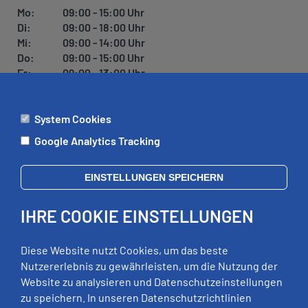
U
Mo:
09:00 - 15:00 Uhr
N
Di:
09:00 - 18:00 Uhr
G
Mi:
09:00 - 14:00 Uhr
Do:
09:00 - 15:00 Uhr
Fr:
09:00 - 13:00 Uhr
System Cookies
ÄMTER
Google Analytics Tracking
Mo:
09:00 - 12:00 Uhr
Di:
09:00 - 12:00 Uhr, 13:00 - 18:00 Uhr
EINSTELLUNGEN SPEICHERN
Mi:
geschlossen
Do:
09:00 - 12:00 Uhr, 13:00 - 15:00 Uhr
IHRE COOKIE EINSTELLUNGEN
Fr:
09:00 - 12:00 Uhr
zusätzliche Termine nach Vereinbarung
Diese Website nutzt Cookies, um das beste
Nutzererlebnis zu gewährleisten, um die Nutzung der
Website zu analysieren und Datenschutzeinstellungen
RECHTLICHES
zu speichern. In unseren Datenschutzrichtlinien