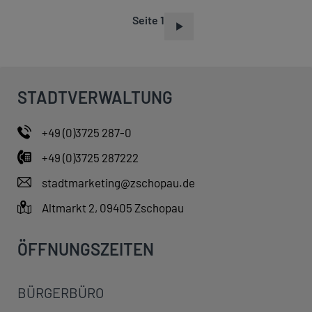
Seite 1
S
E
I
T
STADTVERWALTUNG
E
N
+49 (0)3725 287-0
N
+49 (0)3725 287222
U
M
stadtmarketing@zschopau.de
M
Altmarkt 2, 09405 Zschopau
E
R
ÖFFNUNGSZEITEN
I
E
BÜRGERBÜRO
R