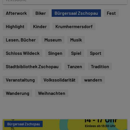
e
e
x
Afterwork
Biker
Bürgersaal Zschopau
Fest
t
s
Highlight
Kinder
Krumhermersdorf
u
c
Lesen, Bücher
Museum
Musik
h
e
Schloss Wildeck
Singen
Spiel
Sport
Stadtbibliothek Zschopau
Tanzen
Tradition
Veranstaltung
Volkssolidarität
wandern
Wanderung
Weihnachten
Bürgersaal Zschopau