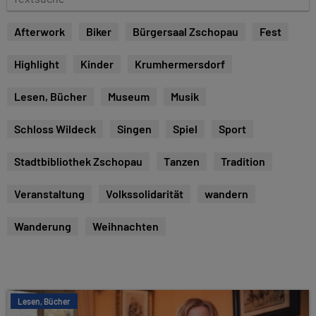
e
e
x
Afterwork
Biker
Bürgersaal Zschopau
Fest
t
s
Highlight
Kinder
Krumhermersdorf
u
c
Lesen, Bücher
Museum
Musik
h
e
Schloss Wildeck
Singen
Spiel
Sport
Stadtbibliothek Zschopau
Tanzen
Tradition
Veranstaltung
Volkssolidarität
wandern
Wanderung
Weihnachten
Lesen, Bücher