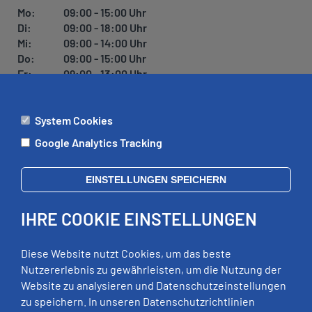
U
Mo:
09:00 - 15:00 Uhr
N
Di:
09:00 - 18:00 Uhr
G
Mi:
09:00 - 14:00 Uhr
Do:
09:00 - 15:00 Uhr
Fr:
09:00 - 13:00 Uhr
System Cookies
ÄMTER
Google Analytics Tracking
Mo:
09:00 - 12:00 Uhr
Di:
09:00 - 12:00 Uhr, 13:00 - 18:00 Uhr
EINSTELLUNGEN SPEICHERN
Mi:
geschlossen
Do:
09:00 - 12:00 Uhr, 13:00 - 15:00 Uhr
IHRE COOKIE EINSTELLUNGEN
Fr:
09:00 - 12:00 Uhr
zusätzliche Termine nach Vereinbarung
Diese Website nutzt Cookies, um das beste
Nutzererlebnis zu gewährleisten, um die Nutzung der
Website zu analysieren und Datenschutzeinstellungen
RECHTLICHES
zu speichern. In unseren Datenschutzrichtlinien