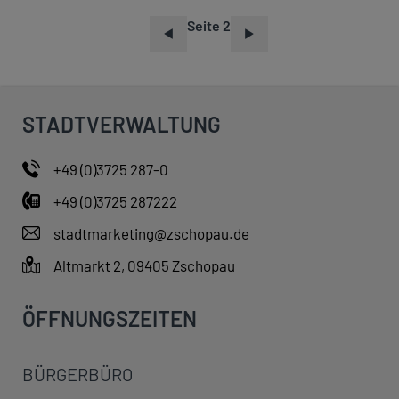
Seite 2
S
E
I
T
STADTVERWALTUNG
E
N
+49 (0)3725 287-0
N
+49 (0)3725 287222
U
M
stadtmarketing@zschopau.de
M
Altmarkt 2, 09405 Zschopau
E
R
ÖFFNUNGSZEITEN
I
E
BÜRGERBÜRO
R