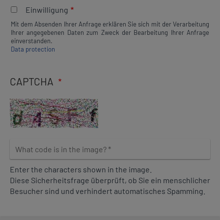
g
i
Einwilligung
e
e
Mit dem Absenden Ihrer Anfrage erklären Sie sich mit der Verarbeitung
l
Ihrer angegebenen Daten zum Zweck der Bearbeitung Ihrer Anfrage
d
einverstanden.
Data protection
b
l
a
CAPTCHA
n
k
W
h
a
Enter the characters shown in the image.
t
Diese Sicherheitsfrage überprüft, ob Sie ein menschlicher
c
Besucher sind und verhindert automatisches Spamming.
o
d
e