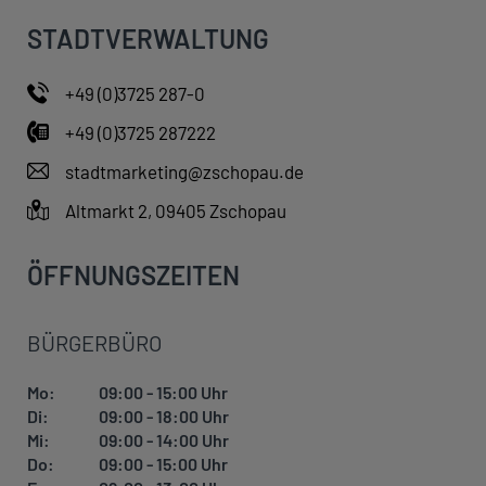
i
STADTVERWALTUNG
s
i
n
+49 (0)3725 287-0
t
h
+49 (0)3725 287222
e
stadtmarketing@zschopau.de
i
m
Altmarkt 2, 09405 Zschopau
a
g
ÖFFNUNGSZEITEN
e
?
BÜRGERBÜRO
Mo:
09:00 - 15:00 Uhr
Di:
09:00 - 18:00 Uhr
Mi:
09:00 - 14:00 Uhr
Do:
09:00 - 15:00 Uhr