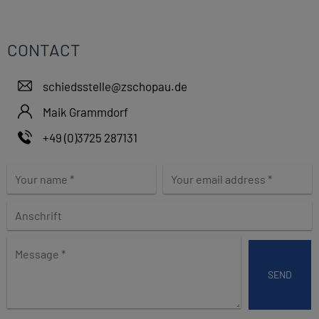
CONTACT
schiedsstelle@zschopau.de
Maik Grammdorf
+49 (0)3725 287131
L
e
a
v
e
M
t
e
h
s
i
s
s
a
f