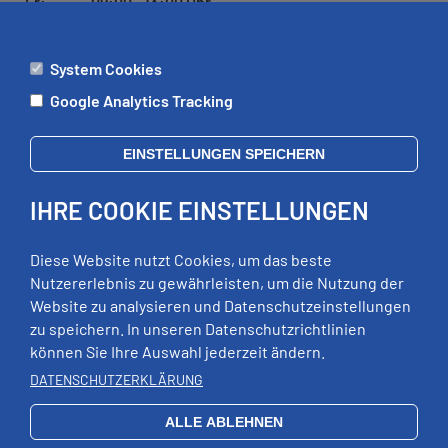
Fr:
09:00 - 13:00 Uhr
System Cookies
ÄMTER
Google Analytics Tracking
Mo:
09:00 - 12:00 Uhr
Di:
09:00 - 12:00 Uhr, 13:00 - 18:00 Uhr
EINSTELLUNGEN SPEICHERN
Mi:
geschlossen
Do:
09:00 - 12:00 Uhr, 13:00 - 15:00 Uhr
IHRE COOKIE EINSTELLUNGEN
Fr:
09:00 - 12:00 Uhr
zusätzliche Termine nach Vereinbarung
Diese Website nutzt Cookies, um das beste
Nutzererlebnis zu gewährleisten, um die Nutzung der
Website zu analysieren und Datenschutzeinstellungen
RECHTLICHES
zu speichern. In unseren Datenschutzrichtlinien
können Sie Ihre Auswahl jederzeit ändern.
Impressum
Datenschutz
DATENSCHUTZERKLÄRUNG
Erklärung zur Barrierefreiheit
ALLE ABLEHNEN
EXTERNE LINKS