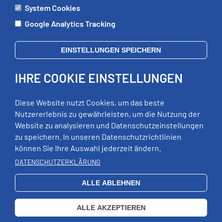
System Cookies
ÄMTER
Google Analytics Tracking
Mo:
09:00 - 12:00 Uhr
Di:
09:00 - 12:00 Uhr, 13:00 - 18:00 Uhr
EINSTELLUNGEN SPEICHERN
Mi:
geschlossen
Do:
09:00 - 12:00 Uhr, 13:00 - 15:00 Uhr
IHRE COOKIE EINSTELLUNGEN
Fr:
09:00 - 12:00 Uhr
zusätzliche Termine nach Vereinbarung
Diese Website nutzt Cookies, um das beste
Nutzererlebnis zu gewährleisten, um die Nutzung der
Website zu analysieren und Datenschutzeinstellungen
RECHTLICHES
zu speichern. In unseren Datenschutzrichtlinien
können Sie Ihre Auswahl jederzeit ändern.
Impressum
Datenschutz
DATENSCHUTZERKLÄRUNG
Erklärung zur Barrierefreiheit
ALLE ABLEHNEN
EXTERNE LINKS
Schloss Wildeck
ALLE AKZEPTIEREN
QUICKLINKS