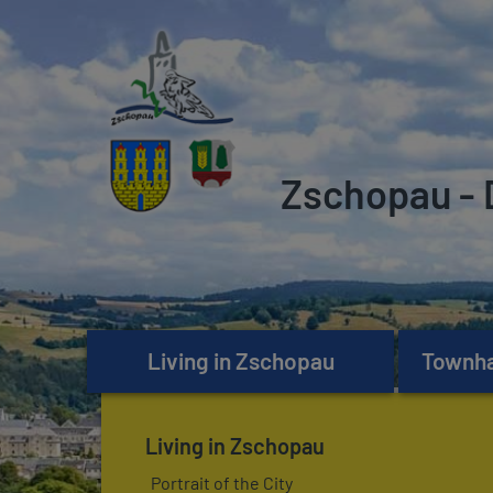
Zschopau - 
Living in Zschopau
Townhal
Living in Zschopau
Portrait of the City