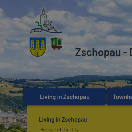
Zschopau - 
Living in Zschopau
Townhal
Living in Zschopau
Portrait of the City