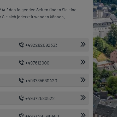
? Auf den folgenden Seiten finden Sie eine
 Sie sich jederzeit wenden können.
+492282092333
+497612000
+493735660420
+49372580522
+4937356696480